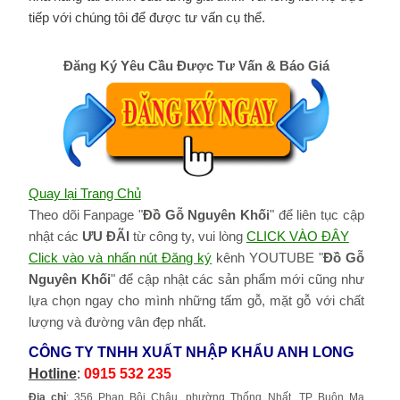
tiếp với chúng tôi để được tư vấn cụ thể.
Đăng Ký Yêu Cầu Được Tư Vấn & Báo Giá
Quay lại Trang Chủ
Theo dõi Fanpage "
Đồ Gỗ Nguyên Khối
" để liên tục cập
nhật các
ƯU ĐÃI
từ công ty, vui lòng
CLICK VÀO ĐÂY
Click vào và nhấn nút Đăng ký
kênh YOUTUBE "
Đồ Gỗ
Nguyên Khối
" để cập nhật các sản phẩm mới cũng như
lựa chọn ngay cho mình những tấm gỗ, mặt gỗ với chất
lượng và đường vân đẹp nhất.
CÔNG TY TNHH XUẤT NHẬP KHẨU ANH LONG
Hotline
:
0915 532 235
Địa chỉ
: 356 Phan Bội Châu, phường Thống Nhất, TP Buôn Ma