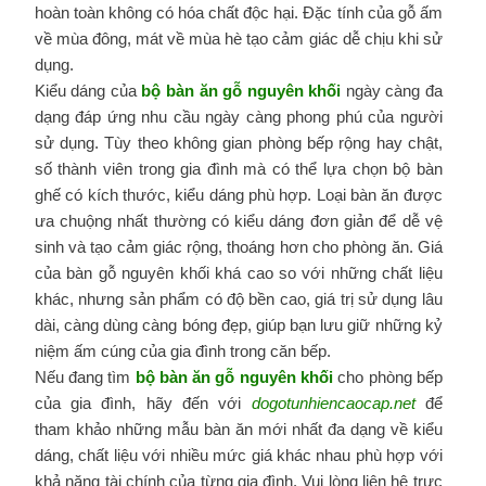
hoàn toàn không có hóa chất độc hại. Đặc tính của gỗ ấm
về mùa đông, mát về mùa hè tạo cảm giác dễ chịu khi sử
dụng.
Kiểu dáng của
bộ bàn ăn gỗ nguyên khối
ngày càng đa
dạng đáp ứng nhu cầu ngày càng phong phú của người
sử dụng. Tùy theo không gian phòng bếp rộng hay chật,
số thành viên trong gia đình mà có thể lựa chọn bộ bàn
ghế có kích thước, kiểu dáng phù hợp. Loại bàn ăn được
ưa chuộng nhất thường có kiểu dáng đơn giản để dễ vệ
sinh và tạo cảm giác rộng, thoáng hơn cho phòng ăn. Giá
của bàn gỗ nguyên khối khá cao so với những chất liệu
khác, nhưng sản phẩm có độ bền cao, giá trị sử dụng lâu
dài, càng dùng càng bóng đẹp, giúp bạn lưu giữ những kỷ
niệm ấm cúng của gia đình trong căn bếp.
Nếu đang tìm
bộ bàn ăn gỗ nguyên khối
cho phòng bếp
của gia đình, hãy đến với
dogotunhiencaocap.net
để
tham khảo những mẫu bàn ăn mới nhất đa dạng về kiểu
dáng, chất liệu với nhiều mức giá khác nhau phù hợp với
khả năng tài chính của từng gia đình. Vui lòng liên hệ trực