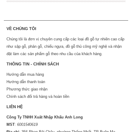
VỀ CHÚNG TÔI
Chúng tôi là đơn vị chuyên cung cấp các loại đồ gỗ tự nhiên cao cấp
như sập gỗ, phản gỗ, chiếu ngựa, đồ gỗ thủ công mỹ nghệ và nhận
đặt làm các sản phẩm gỗ theo nhu cầu của khách hàng.
THÔNG TIN - CHÍNH SÁCH
Hướng dẫn mua hàng
Hướng dẫn thanh toán
Phương thức giao nhận
Chính sách đổi trả hàng và hoàn tiền
LIÊN HỆ
Công Ty TNHH Xuất Nhập Khẩu Anh Long
MST
:
6001540619
Địa chỉ
: 356 Phan Bội Châu, phường Thống Nhất, TP Buôn Ma